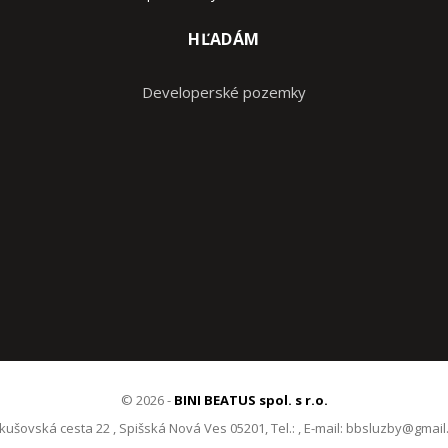
HĽADÁM
Developerské pozemky
© 2026 -
BINI BEATUS spol. s r.o.
ušovská cesta 22 , Spišská Nová Ves 05201, Tel.: , E-mail: bbsluzby@gmai