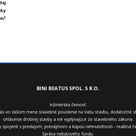
daj
mky
 m²
BINI BEATUS SPOL. S R.O.
Inžinierska činnosť.
ás vo Vašom mene stavebné povolenie na Vašu stavbu, dodatočné st
ohlásenie drobnej stavby a iné vyplývajúce zo stavebného zákona.
y spojené s predajom, prenájmom a kúpou nehnuteľnosti - realitná či
Správa nebytového fondu.