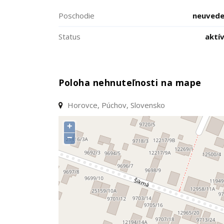
Poschodie
neuved
Status
aktí
Poloha nehnuteľnosti na mape
Horovce, Púchov, Slovensko
+
−