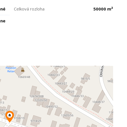
ené
Celková rozloha
50000 m²
vne