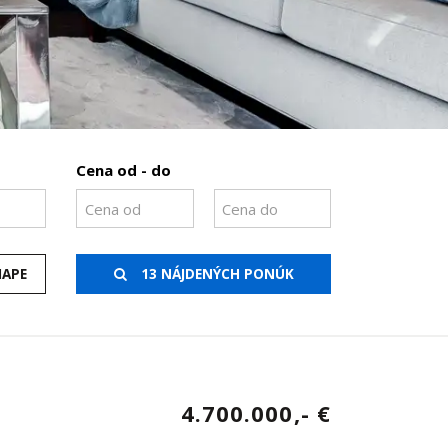
Cena od - do
MAPE
13 NÁJDENÝCH PONÚK
4.700.000,- €