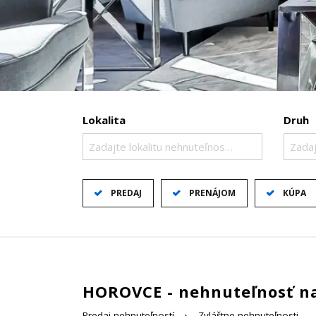
Lokalita
Druh
Zadajte lokalitu nehnuteľnosti ..
Zadaj
PREDAJ
PRENÁJOM
KÚPA
HOROVCE - nehnuteľnosť na
Predaj nehnuteľností
Zvláštne nehnuteľnosti