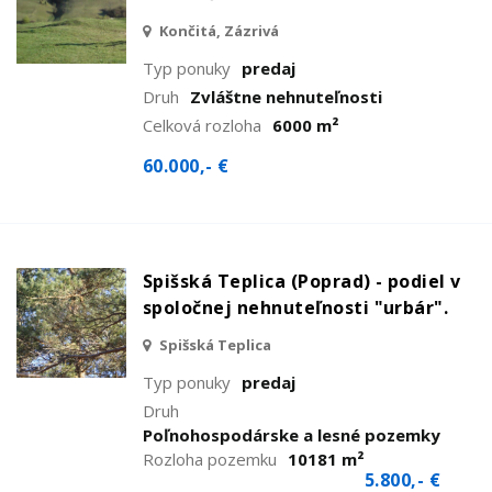
Končitá, Zázrivá
Typ ponuky
predaj
Druh
Zvláštne nehnuteľnosti
Celková rozloha
6000 m²
60.000,- €
Spišská Teplica (Poprad) - podiel v
spoločnej nehnuteľnosti "urbár".
Spišská Teplica
Typ ponuky
predaj
Druh
Poľnohospodárske a lesné pozemky
Rozloha pozemku
10181 m²
5.800,- €